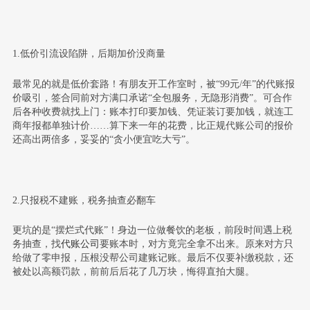
1.低价引流设陷阱，后期加价没商量
最常见的就是低价套路！有朋友开工作室时，被“99元/年”的代账报
价吸引，签合同前对方满口承诺“全包服务，无隐形消费”。可合作
后各种收费就找上门：账本打印要加钱、凭证装订要加钱，就连工
商年报都单独计价……算下来一年的花费，比正规代账公司的报价
还高出两倍多，妥妥的“贪小便宜吃大亏”。
2.只报税不建账，税务抽查必翻车
更坑的是“摆烂式代账”！身边一位做餐饮的老板，前段时间遇上税
务抽查，找
代账公司
要账本时，对方竟完全拿不出来。原来对方只
给做了零申报，压根没帮公司建账记账。最后不仅要补缴税款，还
被处以高额罚款，前前后后花了几万块，悔得直拍大腿。