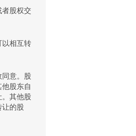
或者股权交
可以相互转
数同意。股
其他股东自
让。其他股
转让的股