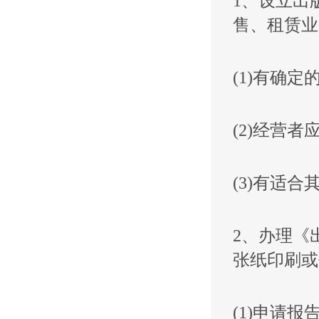
1、设立出
售、租赁业
(1)有确
(2)经营
(3)有适
2、办理《
张纸印刷或
(1)申请报