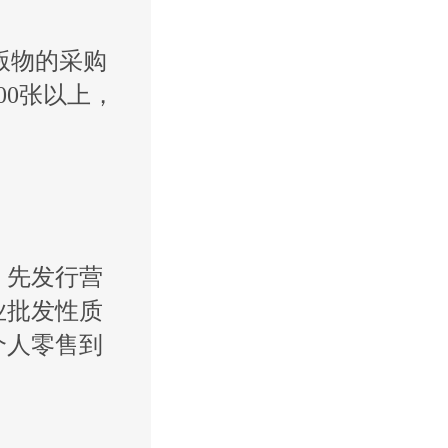
版物的采购
00张以上，
，先发行营
业批发性质
个人零售到