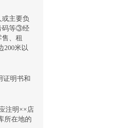
人或主要负
号码等③经
零售、租
200米以
用证明书和
应注明××店
库所在地的