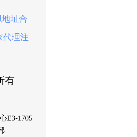
拟地址合
家代理注
所有
3-1705
邦