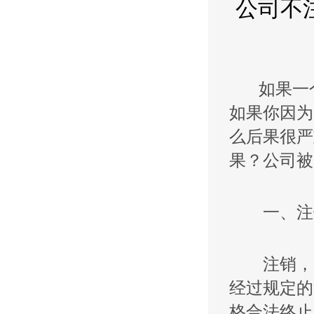
公司不
如果一个
如果你因为
么后果很严
果？公司被
一、注
注销，是
经过规定的
格合法终止