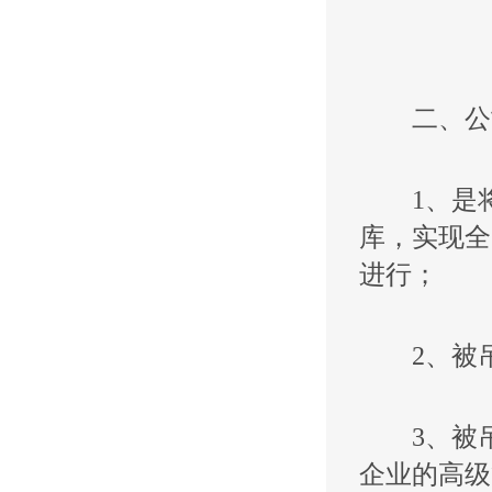
二、公
1、是将
库，实现全
进行；
2、被吊
3、被吊
企业的高级