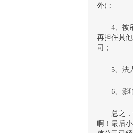
外)；
4、被吊
再担任其他
司；
5、法人
6、影响
总之，让
啊！最后小