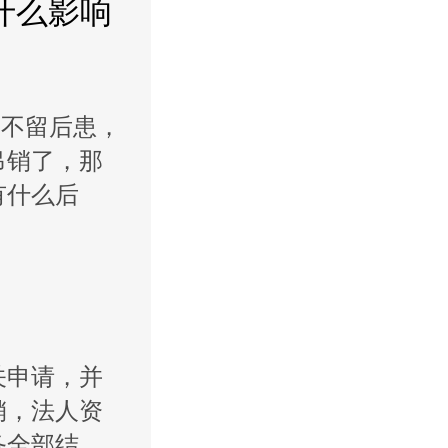
什么影响
不留后患，
吊销了，那
有什么后
申请，并
销，法人资
务全部结