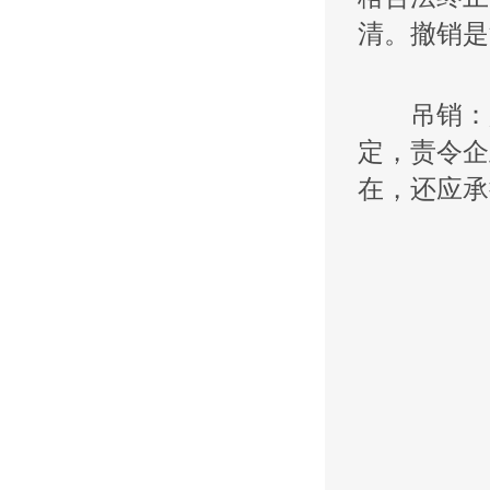
清。撤销是
吊销：是
定，责令企
在，还应承