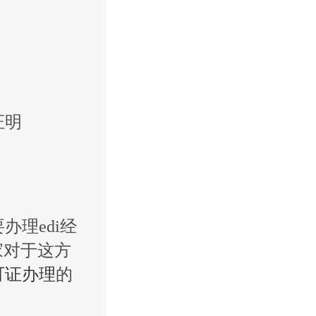
证明
备
理edi经
家对于这方
可证办理
的