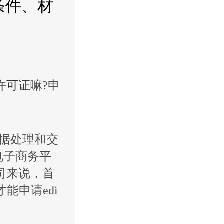
条件、材
营许可证
嘛?申
据处理和交
电子商务平
司来说，首
能申请edi